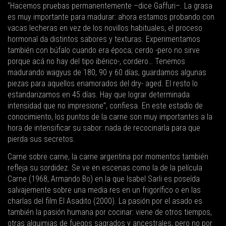
“Hacemos pruebas permanentemente –dice Gaffuri–. La grasa
es muy importante para madurar: ahora estamos probando con
vacas lecheras en vez de los novillos habituales, el proceso
hormonal da distintos sabores y texturas. Experimentamos
también con búfalo cuando era época; cerdo -pero no sirve
porque acá no hay del tipo ibérico-, cordero… Tenemos
madurando wagyus de 180, 90 y 60 días, guardamos algunas
piezas para aquellos enamorados del dry- aged. El resto lo
estandarizamos en 45 días. Hay que lograr determinada
intensidad que no impresione”, confiesa. En este estadío de
conocimiento, los puntos de la carne son muy importantes a la
hora de intensificar su sabor: nada de recocinarla para que
pierda sus secretos.
Carne sobre carne, la carne argentina por momentos también
refleja su sordidez. Se ve en escenas como la de la película
Carne (1968, Armando Bo) en la que Isabel Sarli es poseída
salvajemente sobre una media res en un frigorífico o en las
charlas del film El Asadito (2000). La pasión por el asado es
también la pasión humana por cocinar: viene de otros tiempos,
otras alquimias de fuegos sagrados y ancestrales, pero no por