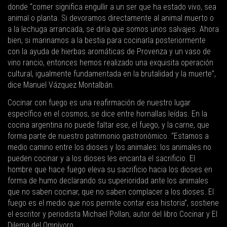
donde “comer significa engullir a un ser que ha estado vivo, sea
animal o planta. Si devoramos directamente al animal muerto o
a la lechuga arrancada, se diría que somos unos salvajes. Ahora
bien, si marinamos a la bestia para cocinarla posteriormente
con la ayuda de hierbas aromáticas de Provenza y un vaso de
vino rancio, entonces hemos realizado una exquisita operación
cultural, igualmente fundamentada en la brutalidad y la muerte”,
dice Manuel Vázquez Montalbán.
Cocinar con fuego es una reafirmación de nuestro lugar
específico en el cosmos, se dice entre hornallas leídas. En la
cocina argentina no puede faltar ese, el fuego, y la carne, que
forma parte de nuestro patrimonio gastronómico. “Estamos a
medio camino entre los dioses y los animales: los animales no
pueden cocinar y a los dioses les encanta el sacrificio. El
hombre que hace fuego eleva su sacrificio hacia los dioses en
forma de humo declarando su superioridad ante los animales
que no saben cocinar, que no saben complacer a los dioses. El
fuego es el medio que nos permite contar esa historia”, sostiene
el escritor y periodista Michael Pollan, autor del libro Cocinar y El
Dilema del Omnívoro.